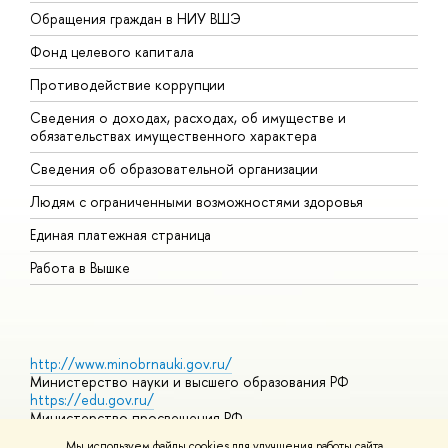
Обращения граждан в НИУ ВШЭ
А
Фонд целевого капитала
Д
Противодействие коррупции
Ц
Сведения о доходах, расходах, об имуществе и
Б
обязательствах имущественного характера
О
Сведения об образовательной организации
О
Людям с ограниченными возможностями здоровья
Единая платежная страница
Работа в Вышке
http://www.minobrnauki.gov.ru/
Министерство науки и высшего образования РФ
https://edu.gov.ru/
Министерство просвещения РФ
https://elearning.hse.ru/mooc
Мы используем файлы cookies для улучшения работы сайта