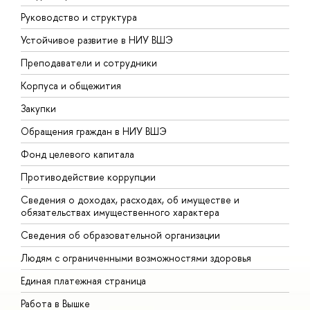
Руководство и структура
Д
Устойчивое развитие в НИУ ВШЭ
О
Преподаватели и сотрудники
П
Корпуса и общежития
В
Закупки
П
Обращения граждан в НИУ ВШЭ
А
Фонд целевого капитала
Д
Противодействие коррупции
Ц
Сведения о доходах, расходах, об имуществе и
Б
обязательствах имущественного характера
О
Сведения об образовательной организации
О
Людям с ограниченными возможностями здоровья
Единая платежная страница
Работа в Вышке