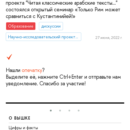
проекта "Читая классические арабские тексты..."
состоялся открытый семинар «Только Рим может
сравниться с Кустантинийей!»
Образование
дискуссии
Научно-исследовательский проект «Классические арабские тексты»
27 июня, 2022 г.
Нашли
опечатку
?
Выделите её, нажмите Ctrl+Enter и отправьте нам
уведомление. Спасибо за участие!
О ВЫШКЕ
Цифры и факты
Л