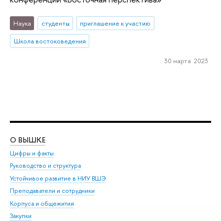
Наука
студенты
приглашение к участию
Школа востоковедения
30 марта 2023
О ВЫШКЕ
ОБ
Цифры и факты
Ли
Руководство и структура
Дов
Устойчивое развитие в НИУ ВШЭ
Ол
Преподаватели и сотрудники
При
Корпуса и общежития
Вы
Закупки
При