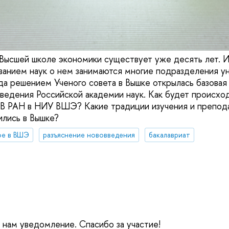
Высшей школе экономики существует уже десять лет. 
ванием наук о нем занимаются многие подразделения ун
да решением Ученого совета в Вышке открылась базовая
ведения Российской академии наук. Как будет происхо
В РАН в НИУ ВШЭ? Какие традиции изучения и препода
лись в Вышке?
ое в ВШЭ
разъяснение нововведения
бакалавриат
е нам уведомление. Спасибо за участие!