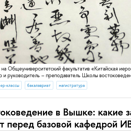
 на Общеуниверситетский факультатив «Китайская иеро
ор и руководитель – преподаватель Школы востоковеден
ер-классы
бакалавриат
магистратура
оковедение в Вышке: какие з
ят перед базовой кафедрой И