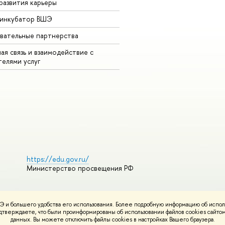
развития карьеры
-инкубатор ВШЭ
вательные партнерства
ая связь и взаимодействие с
телями услуг
https://edu.gov.ru/
Министерство просвещения РФ
 и большего удобства его использования. Более подробную информацию об испол
ования материалов
Политика конфиденциальности
Карта сайта
подтверждаете, что были проинформированы об использовании файлов cookies сай
НИУ ВШЭ
данных. Вы можете отключить файлы cookies в настройках Вашего браузера.