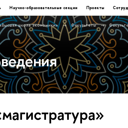
ь
Научно-образовательные секции
Проекты
Сотруд
 «Высшая школа экономики»
Факультеты
Факульт
оведения
«магистратура»