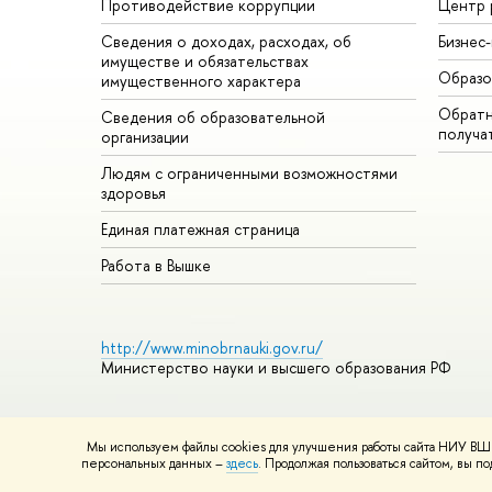
Противодействие коррупции
Центр 
Сведения о доходах, расходах, об
Бизнес
имуществе и обязательствах
Образо
имущественного характера
Обратн
Сведения об образовательной
получа
организации
Людям с ограниченными возможностями
здоровья
Единая платежная страница
Работа в Вышке
http://www.minobrnauki.gov.ru/
Министерство науки и высшего образования РФ
Мы используем файлы cookies для улучшения работы сайта НИУ ВШЭ
© НИУ ВШЭ 1993–2026
Адреса и контакты
Условия использ
персональных данных –
здесь
. Продолжая пользоваться сайтом, вы 
Шрифты HSE Sans и HSE Slab разработаны в
Школе дизайна 