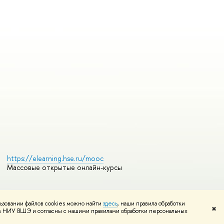
https://elearning.hse.ru/mooc
Массовые открытые онлайн-курсы
ьзовании файлов cookies можно найти
здесь
, наши правила обработки
Редактору
✖
том НИУ ВШЭ и согласны с нашими правилами обработки персональных