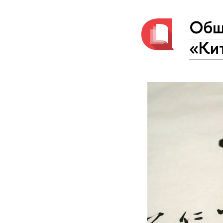
Общ
«Ки