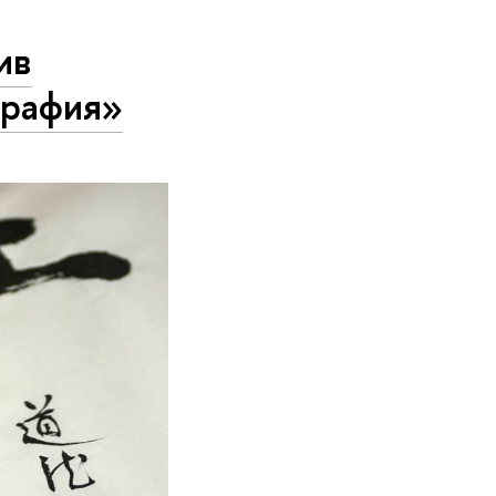
ив
графия»