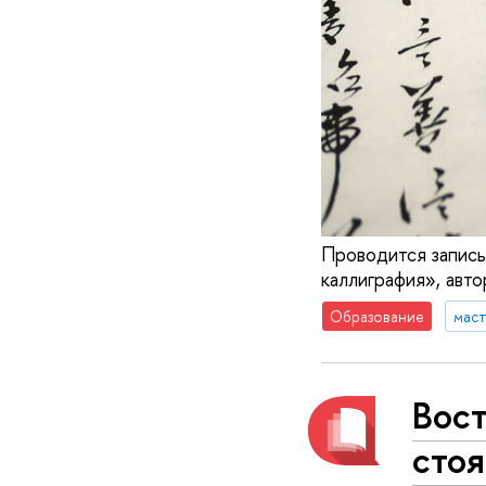
Проводится запись
каллиграфия», авт
Образование
маст
Вост
сто