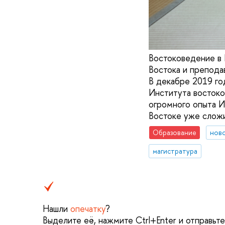
Востоковедение в 
Востока и препода
В декабре 2019 го
Института востоко
огромного опыта И
Востоке уже сложи
Образование
нов
магистратура
Нашли
опечатку
?
Выделите её, нажмите Ctrl+Enter и отправьт