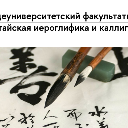
еуниверситетский факультат
тайская иероглифика и калли