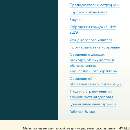
Преподаватели и сотрудники
Корпуса и общежития
Закупки
Обращения граждан в НИУ
ВШЭ
Фонд целевого капитала
Противодействие коррупции
Сведения о доходах,
расходах, об имуществе и
обязательствах
имущественного характера
Сведения об
образовательной организации
Людям с ограниченными
возможностями здоровья
Единая платежная страница
Работа в Вышке
Мы используем файлы cookies для улучшения работы сайта НИУ ВШЭ
© НИУ ВШЭ 1993–2026
Адреса и к