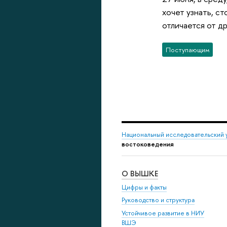
хочет узнать, с
отличается от д
Поступающим
Национальный исследовательский 
востоковедения
О ВЫШКЕ
Цифры и факты
Руководство и структура
Устойчивое развитие в НИУ
ВШЭ