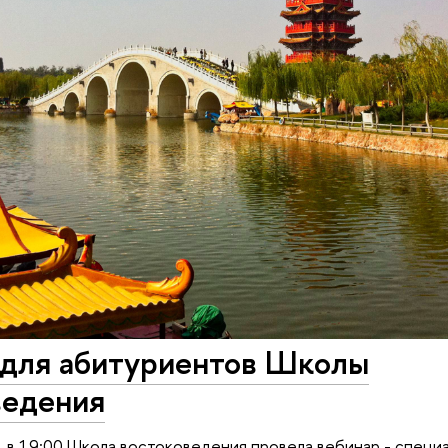
 для абитуриентов Школы
ведения
у, в 19:00 Школа востоковедения провела вебинар - специа