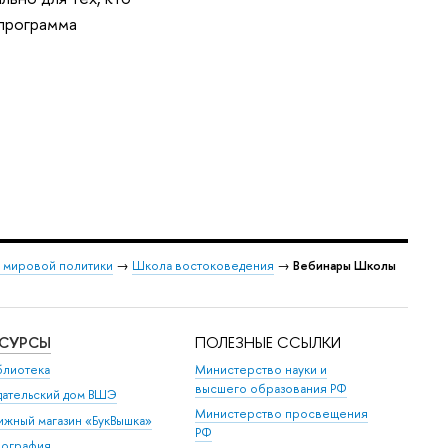
 программа
и мировой политики
→
Школа востоковедения
→
Вебинары Школы
ЕСУРСЫ
ПОЛЕЗНЫЕ ССЫЛКИ
блиотека
Министерство науки и
высшего образования РФ
дательский дом ВШЭ
Министерство просвещения
ижный магазин «БукВышка»
РФ
пография