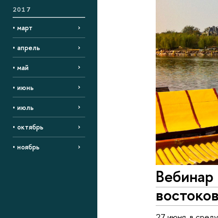
2017
• март
• апрель
• май
• июнь
• июль
• октябрь
• ноябрь
Вебинар
востоко
27 июня, в сред