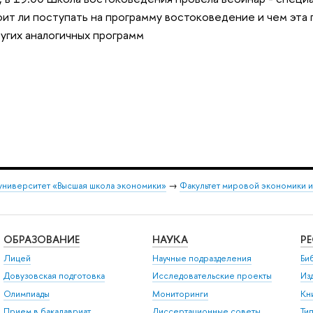
тоит ли поступать на программу востоковедение и чем эта
ругих аналогичных программ
университет «Высшая школа экономики»
→
Факультет мировой экономики 
ОБРАЗОВАНИЕ
НАУКА
Р
Лицей
Научные подразделения
Би
Довузовская подготовка
Исследовательские проекты
Из
Олимпиады
Мониторинги
Кн
Прием в бакалавриат
Диссертационные советы
Ти