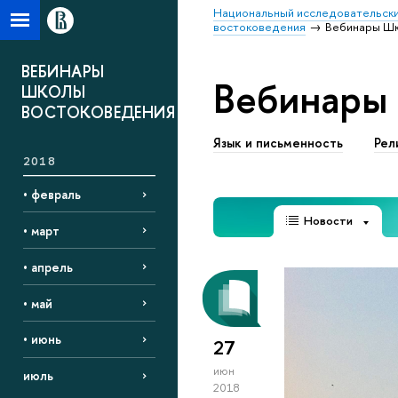
Национальный исследовательски
востоковедения
Вебинары Шк
ВЕБИНАРЫ
Вебинары
ШКОЛЫ
ВОСТОКОВЕДЕНИЯ
Язык и письменность
Рел
2018
• февраль
Новости
• март
• апрель
• май
• июнь
27
июн
июль
2018