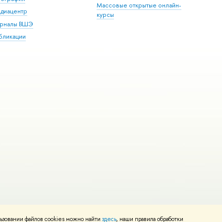
Массовые открытые онлайн-
диацентр
курсы
рналы ВШЭ
бликации
ьзовании файлов cookies можно найти
здесь
, наши правила обработки
и
Карта сайта