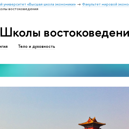
й университет «Высшая школа экономики»
Факультет мировой эконо
олы востоковедения
 Школы востоковеден
игия
Тело и духовность