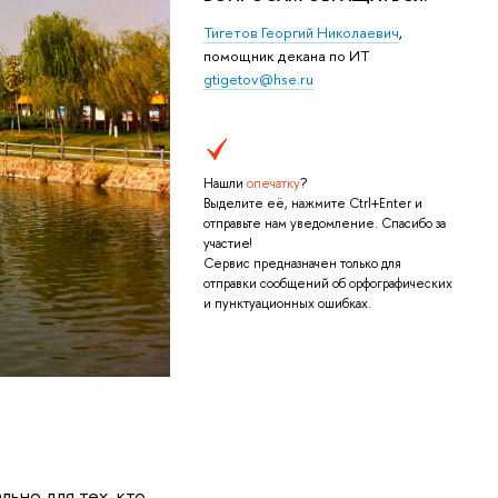
Тигетов Георгий Николаевич
,
помощник декана по ИТ
gtigetov@hse.ru
Нашли
опечатку
?
Выделите её, нажмите Ctrl+Enter и
отправьте нам уведомление. Спасибо за
участие!
Сервис предназначен только для
отправки сообщений об орфографических
и пунктуационных ошибках.
льно для тех, кто