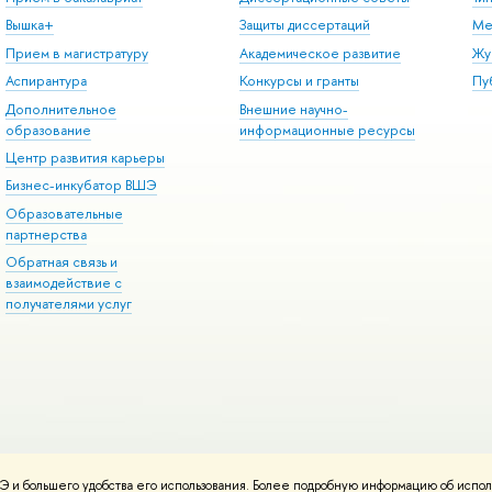
Вышка+
Защиты диссертаций
Ме
Прием в магистратуру
Академическое развитие
Жу
Аспирантура
Конкурсы и гранты
Пу
Дополнительное
Внешние научно-
образование
информационные ресурсы
Центр развития карьеры
Бизнес-инкубатор ВШЭ
Образовательные
партнерства
Обратная связь и
взаимодействие с
получателями услуг
 и большего удобства его использования. Более подробную информацию об испол
онтакты
Условия использования материалов
Политика конфиденциальност