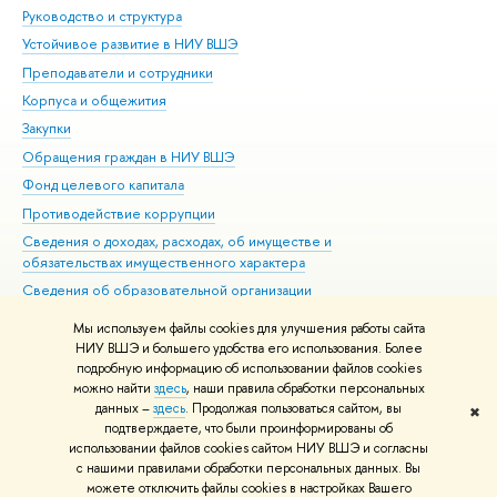
Руководство и структура
Дов
Устойчивое развитие в НИУ ВШЭ
Ол
Преподаватели и сотрудники
При
Корпуса и общежития
Вы
Закупки
При
Обращения граждан в НИУ ВШЭ
Ас
Фонд целевого капитала
До
Противодействие коррупции
Цен
Сведения о доходах, расходах, об имуществе и
Би
обязательствах имущественного характера
Об
Сведения об образовательной организации
Обр
Людям с ограниченными возможностями здоровья
Мы используем файлы cookies для улучшения работы сайта
Единая платежная страница
НИУ ВШЭ и большего удобства его использования. Более
подробную информацию об использовании файлов cookies
Работа в Вышке
можно найти
здесь
, наши правила обработки персональных
данных –
здесь
. Продолжая пользоваться сайтом, вы
✖
Редактору
подтверждаете, что были проинформированы об
© НИУ ВШЭ 1993–2026
Адреса и контакты
Условия использования
использовании файлов cookies сайтом НИУ ВШЭ и согласны
с нашими правилами обработки персональных данных. Вы
материалов
Политика конфиденциальности
Карта сайта
можете отключить файлы cookies в настройках Вашего
Шрифты HSE Sans и HSE Slab разработаны в
Школе дизайна НИУ ВШЭ