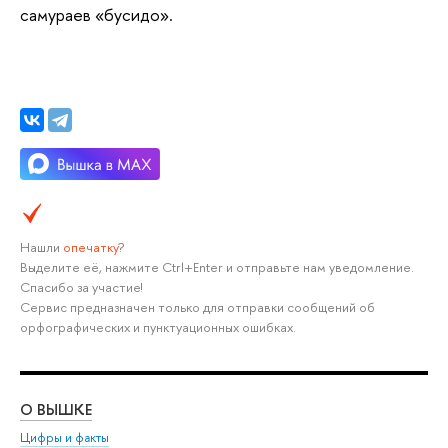
самураев «бусидо».
Нашли
опечатку
?
Выделите её, нажмите Ctrl+Enter и отправьте нам уведомление.
Спасибо за участие!
Сервис предназначен только для отправки сообщений об
орфографических и пунктуационных ошибках.
О ВЫШКЕ
ОБ
Цифры и факты
Ли