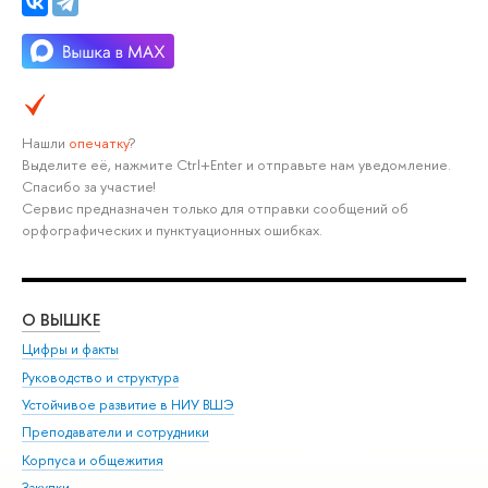
Нашли
опечатку
?
Выделите её, нажмите Ctrl+Enter и отправьте нам уведомление.
Спасибо за участие!
Сервис предназначен только для отправки сообщений об
орфографических и пунктуационных ошибках.
О ВЫШКЕ
ОБ
Цифры и факты
Ли
Руководство и структура
Дов
Устойчивое развитие в НИУ ВШЭ
Ол
Преподаватели и сотрудники
При
Корпуса и общежития
Вы
Закупки
При