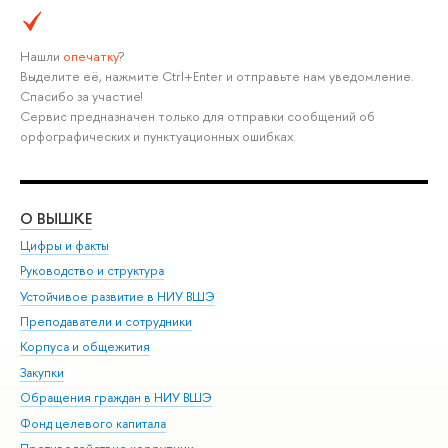
Нашли
опечатку
?
Выделите её, нажмите Ctrl+Enter и отправьте нам уведомление.
Спасибо за участие!
Сервис предназначен только для отправки сообщений об
орфографических и пунктуационных ошибках.
О ВЫШКЕ
ОБ
Цифры и факты
Ли
Руководство и структура
Дов
Устойчивое развитие в НИУ ВШЭ
Ол
Преподаватели и сотрудники
При
Корпуса и общежития
Вы
Закупки
При
Обращения граждан в НИУ ВШЭ
Ас
Фонд целевого капитала
До