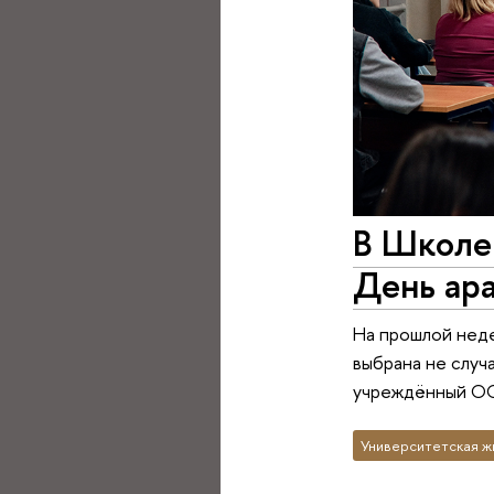
В Школе
День ара
На прошлой неде
выбрана не случ
учреждённый ОО
Университетская ж