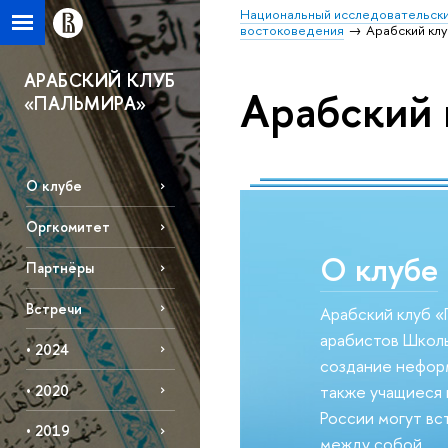
Национальный исследовательски
востоковедения
Арабский кл
АРАБСКИЙ КЛУБ
Арабский 
«ПАЛЬМИРА»
О клубе
Оргкомитет
О клубе
Партнёры
Встречи
Арабский клуб «
арабистов Школы
• 2024
создание неформ
также учащиеся 
• 2020
России могут вс
• 2019
между собой.