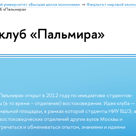
й университет «Высшая школа экономики»
Факультет мировой эконо
уб «Пальмира»
клуб «Пальмира»
Пальмира» открыт в 2012 году по инициативе студентов-
 (в то время – отделения) востоковедения. Идея клуба —
альной площадки, в рамках которой студенты НИУ ВШЭ, а
востоковедческих отделений других вузов Москвы и
тречаться и обмениваться опытом, знаниями и идеями