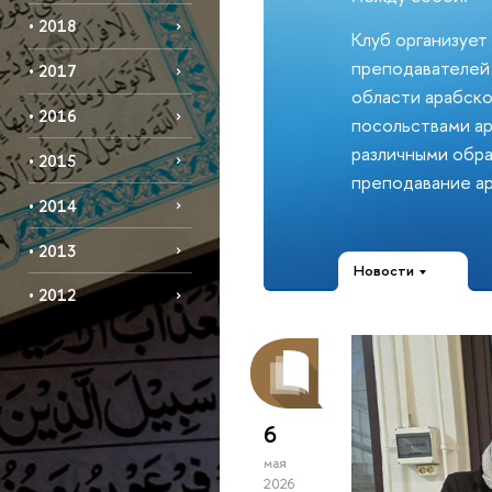
• 2018
Клуб организует
преподавателей 
• 2017
области арабско
• 2016
посольствами ар
различными обра
• 2015
преподавание ар
• 2014
• 2013
Новости
• 2012
6
мая
2026