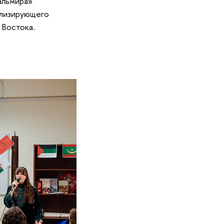
альмира»
олизирующего
 Востока.