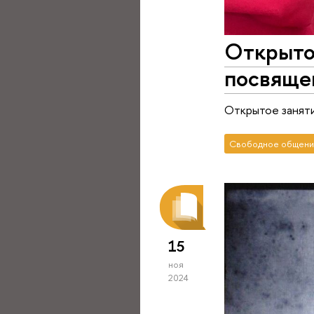
Открыто
посвяще
Открытое заняти
Свободное общени
15
ноя
2024