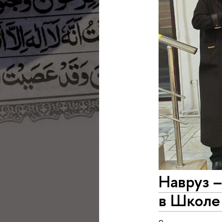
Навруз –
в Школе