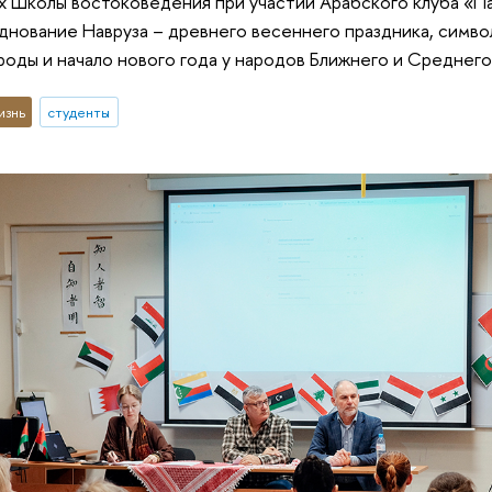
ах Школы востоковедения при участии Арабского клуба «П
днование Навруза – древнего весеннего праздника, симв
оды и начало нового года у народов Ближнего и Среднего
изнь
студенты