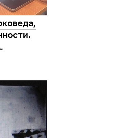
оковеда,
нности.
а.