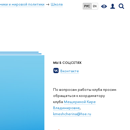
мики и мировой политики
Школа
РУС
EN
МЫ В СОЦСЕТЯХ
Вконтакте
По вопросам работы клуба просим
обращаться к координатору
клуба
Мещериной Кире
Владимировне
,
kmeshcherina@hse.ru