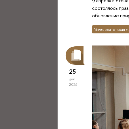
9 апреля в стен
состоялось праз
обновление прир
Университетская ж
25
дек
2025