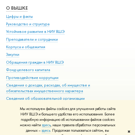
О ВЫШКЕ
ОБ
Цифры и факты
Ли
Руководство и структура
Дов
Устойчивое развитие в НИУ ВШЭ
Ол
Преподаватели и сотрудники
При
Корпуса и общежития
Вы
Закупки
При
Обращения граждан в НИУ ВШЭ
Ас
Фонд целевого капитала
До
Противодействие коррупции
Цен
Сведения о доходах, расходах, об имуществе и
Би
обязательствах имущественного характера
Об
Сведения об образовательной организации
Обр
Людям с ограниченными возможностями здоровья
Мы используем файлы cookies для улучшения работы сайта
Единая платежная страница
НИУ ВШЭ и большего удобства его использования. Более
подробную информацию об использовании файлов cookies
Работа в Вышке
можно найти
здесь
, наши правила обработки персональных
данных –
здесь
. Продолжая пользоваться сайтом, вы
✖