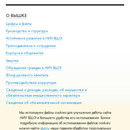
О ВЫШКЕ
ОБ
Цифры и факты
Ли
Руководство и структура
Дов
Устойчивое развитие в НИУ ВШЭ
Ол
Преподаватели и сотрудники
При
Корпуса и общежития
Вы
Закупки
При
Обращения граждан в НИУ ВШЭ
Ас
Фонд целевого капитала
До
Противодействие коррупции
Цен
Сведения о доходах, расходах, об имуществе и
Би
обязательствах имущественного характера
Об
Сведения об образовательной организации
Обр
Людям с ограниченными возможностями здоровья
Мы используем файлы cookies для улучшения работы сайта
Единая платежная страница
НИУ ВШЭ и большего удобства его использования. Более
подробную информацию об использовании файлов cookies
Работа в Вышке
можно найти
здесь
, наши правила обработки персональных