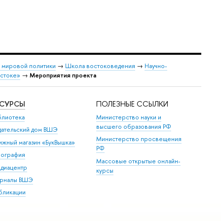
и мировой политики
→
Школа востоковедения
→
Научно-
остоке»
→
Мероприятия проекта
ЕСУРСЫ
ПОЛЕЗНЫЕ ССЫЛКИ
блиотека
Министерство науки и
высшего образования РФ
дательский дом ВШЭ
Министерство просвещения
ижный магазин «БукВышка»
РФ
пография
Массовые открытые онлайн-
диацентр
курсы
рналы ВШЭ
бликации