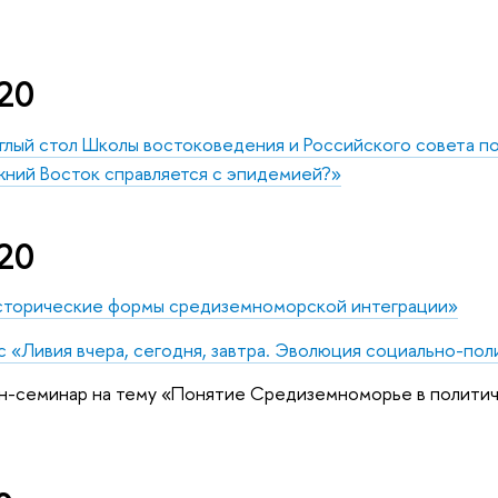
20
глый стол Школы востоковедения и Российского совета п
жний Восток справляется с эпидемией?»
20
Исторические формы средиземноморской интеграции»
 «Ливия вчера, сегодня, завтра. Эволюция социально-по
н-семинар на тему «Понятие Средиземноморье в политич