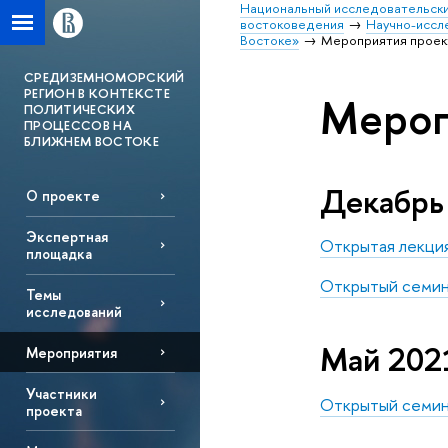
Национальный исследовательски
востоковедения
Научно-иссл
Востоке»
Мероприятия проек
СРЕДИЗЕМНОМОРСКИЙ
РЕГИОН В КОНТЕКСТЕ
Мероп
ПОЛИТИЧЕСКИХ
ПРОЦЕССОВ НА
БЛИЖНЕМ ВОСТОКЕ
Декабрь
О проекте
Экспертная
Открытая лекция
площадка
Открытый семин
Темы
исследований
Май 202
Мероприятия
Участники
Открытый семин
проекта