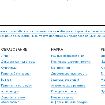
университет «Высшая школа экономики»
→
Факультет мировой экономики 
земноморский регион в контексте политических процессов на Ближнем В
ОБРАЗОВАНИЕ
НАУКА
Р
Лицей
Научные подразделения
Би
Довузовская подготовка
Исследовательские проекты
Из
Олимпиады
Мониторинги
Кн
Прием в бакалавриат
Диссертационные советы
Ти
Вышка+
Защиты диссертаций
Ме
Прием в магистратуру
Академическое развитие
Жу
Аспирантура
Конкурсы и гранты
Пу
Дополнительное
Внешние научно-
образование
информационные ресурсы