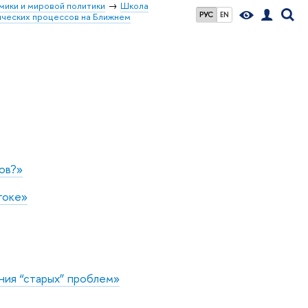
мики и мировой политики
Школа
РУС
EN
ических процессов на Ближнем
ов?»
токе»
ия “старых” проблем»