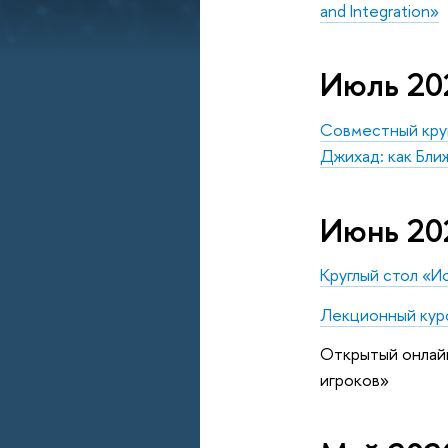
and Integration»
Июль 20
Совместный кру
Джихад: как Бли
Июнь 20
Круглый стол «
Лекционный курс
Открытый онлай
игроков»