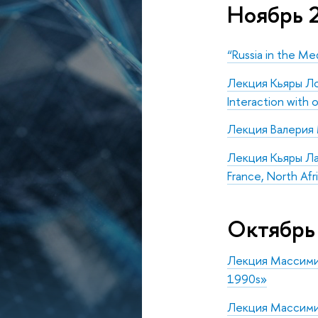
Ноябрь 
“Russia in the Me
Лекция Кьяры Лово
Interaction with 
Лекция Валерия
Лекция Кьяры Лаво
France, North Afr
Октябрь
Лекция Массимили
1990s»
Лекция Массимили