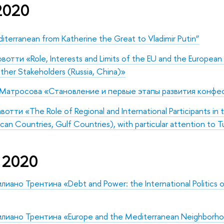
2020
diterranean from Katherine the Great to Vladimir Putin”
тти «Role, Interests and Limits of the EU and the European Co
other Stakeholders (Russia, China)»
 Матросова «Становление и первые этапы развития конфе
тти «The Role of Regional and International Participants in t
ican Countries, Gulf Countries), with particular attention to T
 2020
ано Трентина «Debt and Power: the International Politics 
ано Трентина «Europe and the Mediterranean Neighborhood: