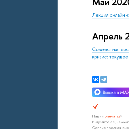
Май 202
Лекция онлайн 
Апрель 
Совместная дис
кризис: текущее
Нашли
опечатку
?
Выделите её, нажмит
Сервис предназначе