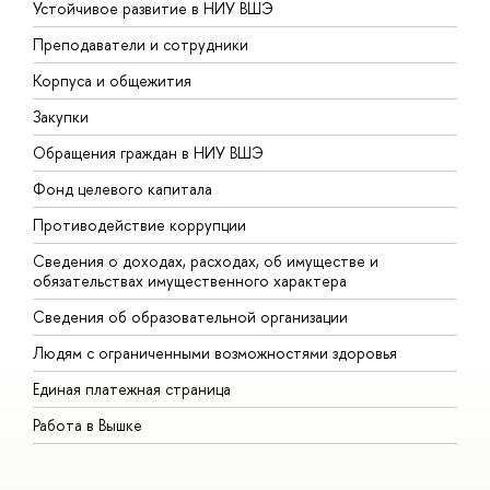
Устойчивое развитие в НИУ ВШЭ
О
Преподаватели и сотрудники
П
Корпуса и общежития
В
Закупки
П
Обращения граждан в НИУ ВШЭ
А
Фонд целевого капитала
Д
Противодействие коррупции
Ц
Сведения о доходах, расходах, об имуществе и
Б
обязательствах имущественного характера
О
Сведения об образовательной организации
О
Людям с ограниченными возможностями здоровья
Единая платежная страница
Работа в Вышке