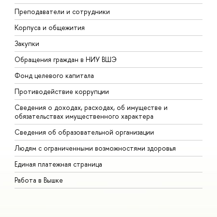
Преподаватели и сотрудники
П
Корпуса и общежития
В
Закупки
П
Обращения граждан в НИУ ВШЭ
А
Фонд целевого капитала
Д
Противодействие коррупции
Ц
Сведения о доходах, расходах, об имуществе и
Б
обязательствах имущественного характера
О
Сведения об образовательной организации
О
Людям с ограниченными возможностями здоровья
Единая платежная страница
Работа в Вышке