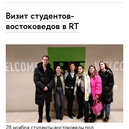
Визит cтудентов-
востоковедов в RT
28 ноября cтуденты-востоковеды под