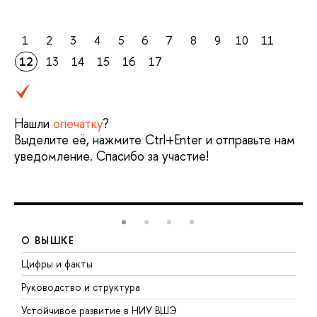
1
2
3
4
5
6
7
8
9
10
11
12
13
14
15
16
17
Нашли
опечатку
?
Выделите её, нажмите Ctrl+Enter и отправьте нам
уведомление. Спасибо за участие!
О ВЫШКЕ
Цифры и факты
Л
Руководство и структура
Д
Устойчивое развитие в НИУ ВШЭ
О